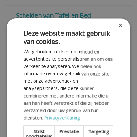
Scheiden van Tafel en Bed
×
Geplaatst op:
2 mrt 2017
Deze website maakt gebruik
in categorie:
Wet- en Regelgeving
van cookies.
Waarschijnlijk heb je wel eens gehoord van de
We gebruiken cookies om inhoud en
term ‘scheiden van tafel en bed’. Dit artikel geeft
advertenties te personaliseren en om ons
inzicht in de betekenis van deze term en laat
verkeer te analyseren. We delen ook
zien waarom deze manier van scheiden sinds
informatie over uw gebruik van onze site
2000 nog weinig voorkomt. Wat is scheiden van
met onze advertentie- en
tafel en bed?
analysepartners, die deze kunnen
combineren met andere informatie die u
aan hen heeft verstrekt of die zij hebben
LEES MEER
verzameld door uw gebruik van hun
diensten.
Privacyverklaring
Strikt
Prestatie
Targeting
Wil jij je scheiding verwerken? Houd
noodzakelijk