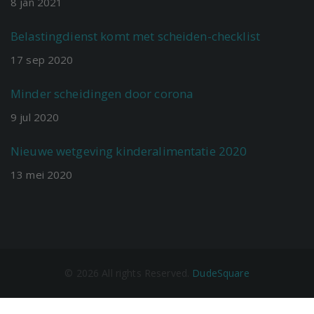
8
jan
2021
Belastingdienst komt met scheiden-checklist
17
sep
2020
Minder scheidingen door corona
9
jul
2020
Nieuwe wetgeving kinderalimentatie 2020
13
mei
2020
©
2026
All rights Reserved.
DudeSquare