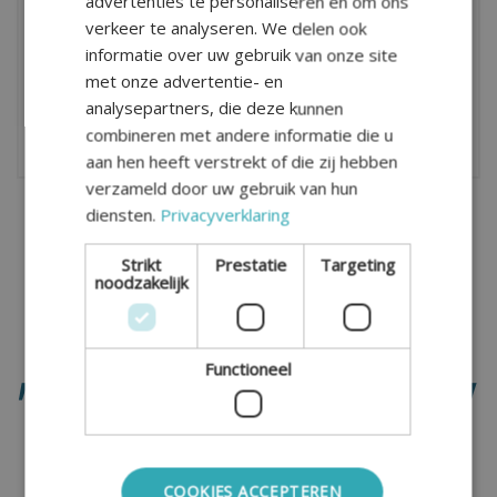
advertenties te personaliseren en om ons
Als u er samen niet uit komt, is er de mogelijkheid tot
verkeer te analyseren. We delen ook
Alleen Scheiden
. U krijgt beiden een persoonlijk
informatie over uw gebruik van onze site
adviseur.
met onze advertentie- en
analysepartners, die deze kunnen
combineren met andere informatie die u
INFO ALLEEN SCHEIDEN
aan hen heeft verstrekt of die zij hebben
verzameld door uw gebruik van hun
diensten.
Privacyverklaring
Strikt
Prestatie
Targeting
Onze klanten vertellen
noodzakelijk
Wij zijn zeer te spreken over de
Functioneel
de begeleiding, betrokkenheid,
advisering, en afhandeling, van
onze scheiding.
COOKIES ACCEPTEREN