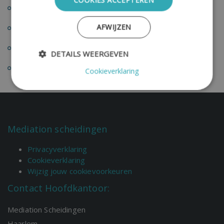
Rotterdam
AFWIJZEN
Tilburg
Utrecht
DETAILS WEERGEVEN
Eindhoven
Cookieverklaring
Mediation scheidingen
Privacyverklaring
Cookieverklaring
Wijzig jouw cookievoorkeuren
Contact Hoofdkantoor:
Mediation Scheidingen
Haarlem