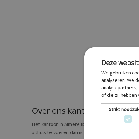
Deze websit
We gebruiken coo
analyseren. We d
analysepartners,
of die zij hebben
Over ons kantoor voor media
Strikt noodzak
Het kantoor in Almere is centraal gelegen en hie
u thuis te voeren dan is dit ook mogelijk. Neem 