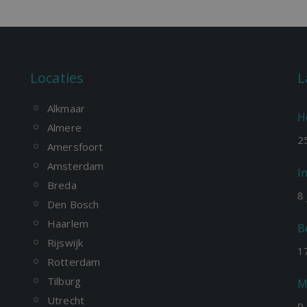
Locaties
L
Alkmaar
H
Almere
2
Amersfoort
Amsterdam
I
Breda
8
Den Bosch
Haarlem
B
Rijswijk
1
Rotterdam
Tilburg
M
Utrecht
9