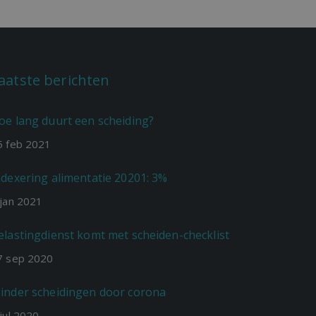
aatste berichten
oe lang duurt een scheiding?
5
feb
2021
ndexering alimentatie 20201: 3%
jan
2021
elastingdienst komt met scheiden-checklist
7
sep
2020
inder scheidingen door corona
jul
2020