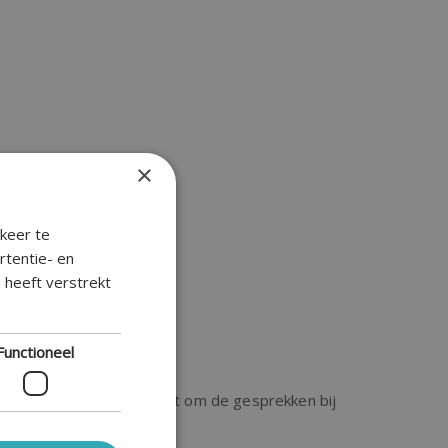
×
keer te
rtentie- en
 heeft verstrekt
Functioneel
ls het u toch beter uitkomt om de gesprekken bij