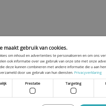
e maakt gebruik van cookies.
kies om inhoud en advertenties te personaliseren en om ons ver
elen ook informatie over uw gebruik van onze site met onze adve
 die deze kunnen combineren met andere informatie die u aan hen
 verzameld door uw gebruik van hun diensten.
Privacyverklaring
tion in Almere
elijk
Prestatie
Targeting
rdoor goed bereikbaar voor iedereen uit de provincie Utrecht. A
contact op voor meer informatie en de mogelijkheden.