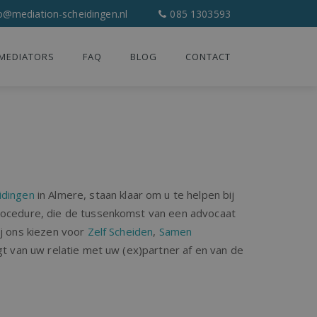
o@mediation-scheidingen.nl
085 1303593
MEDIATORS
FAQ
BLOG
CONTACT
idingen
in Almere, staan klaar om u te helpen bij
procedure, die de tussenkomst van een advocaat
ij ons kiezen voor
Zelf Scheiden
,
Samen
gt van uw relatie met uw (ex)partner af en van de