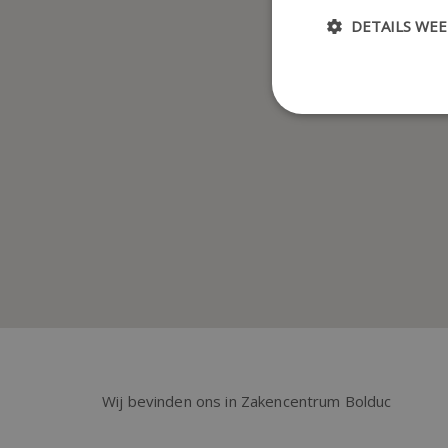
DETAILS WE
Wij bevinden ons in Zakencentrum Bolduc