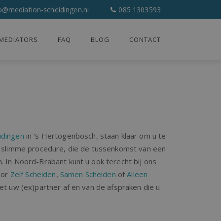
o@mediation-scheidingen.nl
085 1303593
MEDIATORS
FAQ
BLOG
CONTACT
idingen
in 's Hertogenbosch, staan klaar om u te
en slimme procedure, die de tussenkomst van een
. In Noord-Brabant kunt u ook terecht bij ons
voor
Zelf Scheiden
,
Samen Scheiden
of
Alleen
met uw (ex)partner af en van de afspraken die u