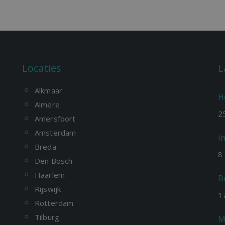
Locaties
L
Alkmaar
H
Almere
2
Amersfoort
Amsterdam
I
Breda
8
Den Bosch
Haarlem
B
Rijswijk
1
Rotterdam
Tilburg
M