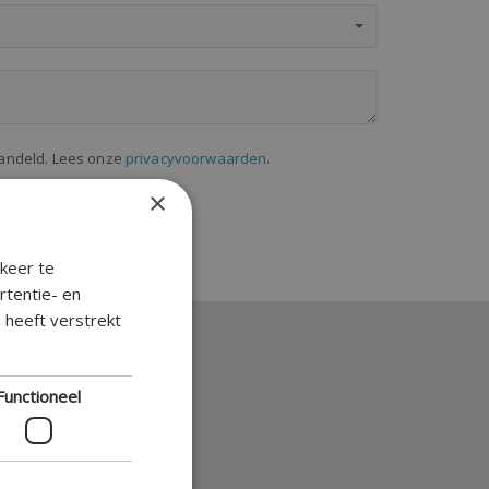
handeld. Lees onze
privacyvoorwaarden
.
×
keer te
rtentie- en
 heeft verstrekt
Functioneel