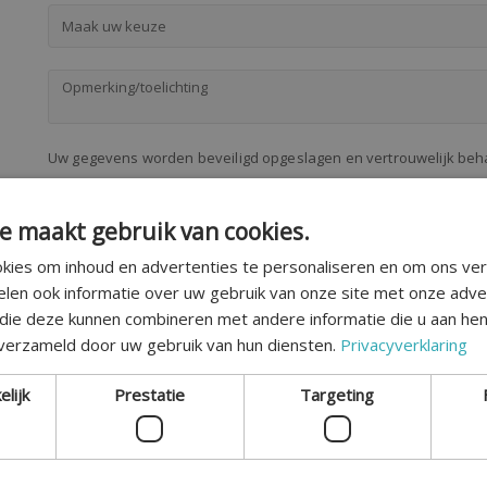
Maak uw keuze
Uw gegevens worden beveiligd opgeslagen en vertrouwelijk be
Ik ga akkoord met de
privacyvoorwaarden
e maakt gebruik van cookies.
VERZENDEN
kies om inhoud en advertenties te personaliseren en om ons ver
elen ook informatie over uw gebruik van onze site met onze adve
 die deze kunnen combineren met andere informatie die u aan hen
 verzameld door uw gebruik van hun diensten.
Privacyverklaring
elijk
Prestatie
Targeting