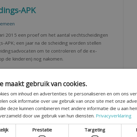
idings-APK
gemeen
ri 2015 een proef om het aantal vechtscheidingen
s-APK; een jaar na de scheiding worden stellen
eidingsadvocaten om te controleren of de ex-
 op de kinderen) nog nakomen.
e maakt gebruik van cookies.
kies om inhoud en advertenties te personaliseren en om ons ver
elen ook informatie over uw gebruik van onze site met onze adve
ntatieplicht
 die deze kunnen combineren met andere informatie die u aan hen
 verzameld door uw gebruik van hun diensten.
Privacyverklaring
mentatie
elijk
Prestatie
Targeting
cheiding, waarbij de meest verdienende partner een