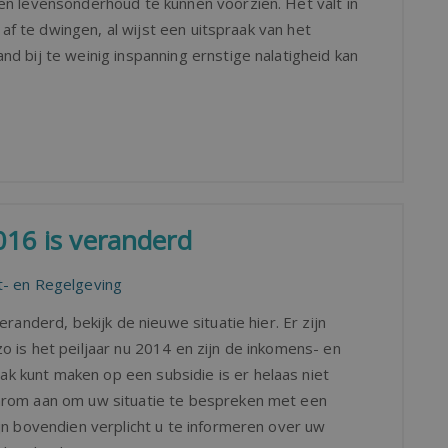
en levensonderhoud te kunnen voorzien. Het valt in
t af te dwingen, al wijst een uitspraak van het
d bij te weinig inspanning ernstige nalatigheid kan
016 is veranderd
- en Regelgeving
randerd, bekijk de nieuwe situatie hier. Er zijn
 is het peiljaar nu 2014 en zijn de inkomens- en
 kunt maken op een subsidie is er helaas niet
arom aan om uw situatie te bespreken met een
jn bovendien verplicht u te informeren over uw