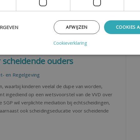
e aan de minst verdienende partner. Maar tot
ERGEVEN
AFWIJZEN
COOKIES 
Cookieverklaring
r scheidende ouders
t- en Regelgeving
n, waarbij kinderen veelal de dupe van worden,
t ingediend op een wetsvoorstel van de VVD over
e SGP wil verplichte mediation bij echtscheidingen,
daarnaast ook scheidingseducatie voor scheidende