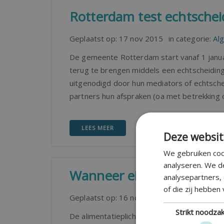
Rotterdam test echtsche
Geplaatst op:
17 nov 2015
in categorie:
Al
De gemeente Rotterdam start vanaf 1 janua
terug te brengen middels een echtscheiding
uitgenodigd door hun mediators of echtsch
partners hun afspraken (oa met betrekking
LEES MEER
Deze websit
We gebruiken coo
analyseren. We d
Wanneer eindigt de alime
analysepartners,
of die zij hebben
Geplaatst op:
16 nov 2015
in categorie:
Ali
Strikt noodzak
De alimentatieplicht ontstaat na een echts