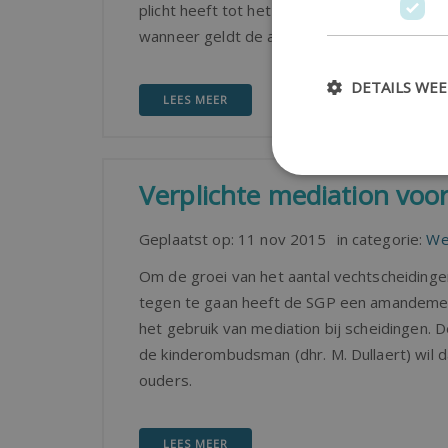
plicht heeft tot het betalen van alimentati
wanneer geldt de alimentatieplicht?
DETAILS WE
LEES MEER
Verplichte mediation voo
Geplaatst op:
11 nov 2015
in categorie:
We
Om de groei van het aantal vechtscheidinge
tegen te gaan heeft de SGP een amandemen
het gebruik van mediation bij scheidingen. D
de kinderombudsman (dhr. M. Dullaert) wil 
ouders.
LEES MEER