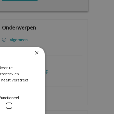
Onderwerpen
Algemeen
Alimentatie
×
Kinderen
keer te
Wet- en Regelgeving
rtentie- en
 heeft verstrekt
Advies
Wonen
Functioneel