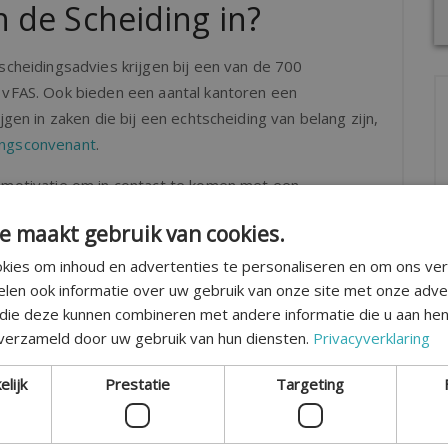
 de Scheiding in?
scheidingsadvies krijgen bij een van de 700
e vFAS. Ook bieden een aantal kantoren een
jgen in zaken die bij een echtscheiding van belang zijn,
ingsconvenant
.
e motivatie om in contact te komen met een
an de vFAS, dat wij van harte aanmoedigen. Aangezien
e maakt gebruik van cookies.
ij zich niet bij de vFAS aansluiten. Onze
e adviseurs voor scheidingen en zijn elke dag
kies om inhoud en advertenties te personaliseren en om ons ver
in de buurt
.
elen ook informatie over uw gebruik van onze site met onze adve
 die deze kunnen combineren met andere informatie die u aan hen
 verzameld door uw gebruik van hun diensten.
Privacyverklaring
naar overzicht
Volgend bericht
elijk
Prestatie
Targeting