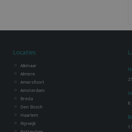
Locaties
L
Alkmaar
H
Almere
2
Amersfoort
Amsterdam
I
Breda
8
Den Bosch
Haarlem
B
Rijswijk
1
Rotterdam