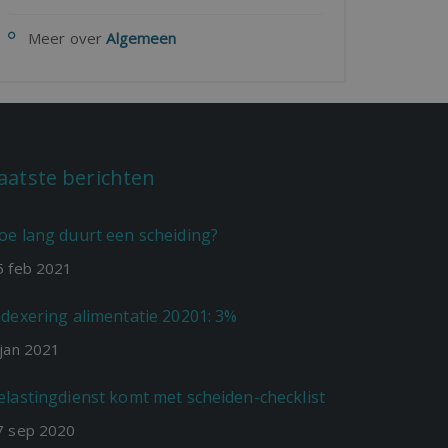
Meer over
Algemeen
aatste berichten
oe lang duurt een scheiding?
5
feb
2021
ndexering alimentatie 20201: 3%
jan
2021
elastingdienst komt met scheiden-checklist
7
sep
2020