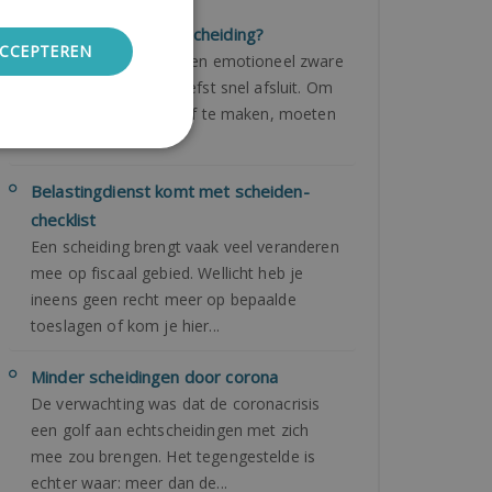
Hoe lang duurt een scheiding?
ACCEPTEREN
​Een echtscheiding is een emotioneel zware
periode die men het liefst snel afsluit. Om
de ontbinding definitief te maken, moeten
er echter v...
Belastingdienst komt met scheiden-
checklist
Een scheiding brengt vaak veel veranderen
mee op fiscaal gebied. Wellicht heb je
ineens geen recht meer op bepaalde
toeslagen of kom je hier...
Minder scheidingen door corona
De verwachting was dat de coronacrisis
een golf aan echtscheidingen met zich
mee zou brengen. Het tegengestelde is
echter waar: meer dan de...