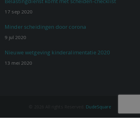
Belastingdienst komt met scheiden-checklist
17
sep
2020
Minder scheidingen door corona
9
jul
2020
Nieuwe wetgeving kinderalimentatie 2020
13
mei
2020
©
2026
All rights Reserved.
DudeSquare