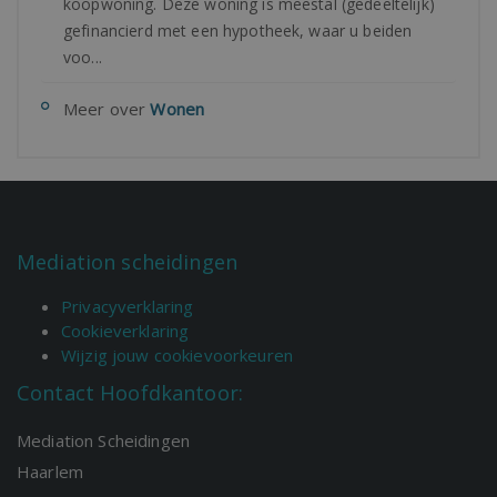
koopwoning. Deze woning is meestal (gedeeltelijk)
gefinancierd met een hypotheek, waar u beiden
voo...
Meer over
Wonen
Mediation scheidingen
Privacyverklaring
Cookieverklaring
Wijzig jouw cookievoorkeuren
Contact Hoofdkantoor:
Mediation Scheidingen
Haarlem