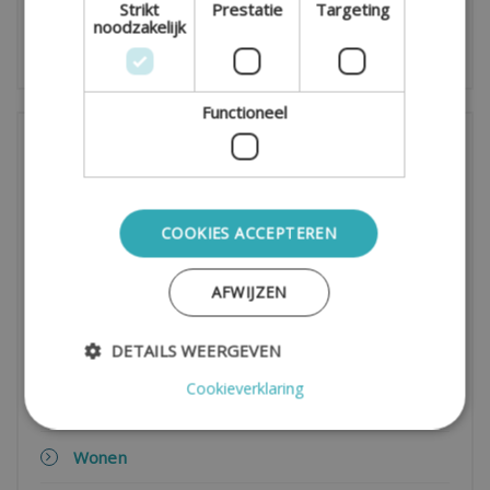
Strikt
Prestatie
Targeting
noodzakelijk
Functioneel
Onderwerpen
Algemeen
COOKIES ACCEPTEREN
Alimentatie
AFWIJZEN
Kinderen
DETAILS WEERGEVEN
Wet- en Regelgeving
Cookieverklaring
Advies
Wonen