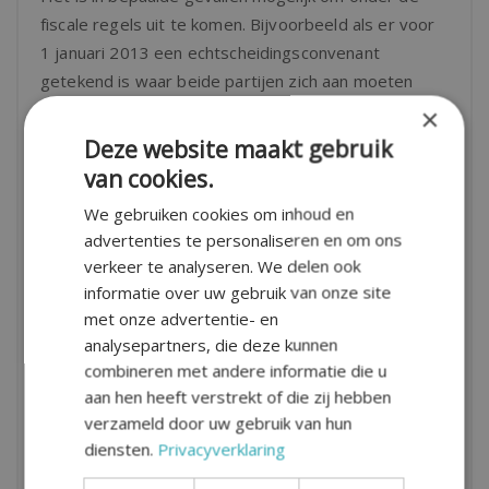
fiscale regels uit te komen. Bijvoorbeeld als er voor
1 januari 2013 een echtscheidingsconvenant
getekend is waar beide partijen zich aan moeten
houden. Hierin kan zijn bepaald dat de achterblijver
×
de volledige hypotheek gaat betalen of het huis bij
Deze website maakt gebruik
een boedelscheiding aan een van de beide ex-
van cookies.
partners wordt toebedeeld.
We gebruiken cookies om inhoud en
Heeft u hulp nodig?
advertenties te personaliseren en om ons
verkeer te analyseren. We delen ook
Bestaat er onenidgheid over de hypotheek tussen u
informatie over uw gebruik van onze site
en uw partner bij de echtscheiding? Of heeft u
met onze advertentie- en
andere hulp nodig bij uw echtscheiding? Onze
analysepartners, die deze kunnen
echtscheidingspecialisten hebben jarenlange
combineren met andere informatie die u
ervaring en zijn u graag van dienst.
Neem contact op
aan hen heeft verstrekt of die zij hebben
verzameld door uw gebruik van hun
met het dichtstbijzijnde kantoor voor meer
diensten.
Privacyverklaring
informatie
.