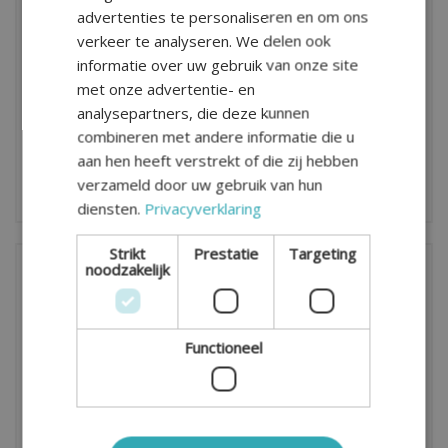
uitmaken indien u in 2019 of in 2020 een verzoek tot
advertenties te personaliseren en om ons
echtscheiding indient. Heeft u vragen over
verkeer te analyseren. We delen ook
partneralimentatie of wat de nieuwe wetgeving voor
informatie over uw gebruik van onze site
u betekent? Neem dan vrijblijvend
contact
met ons
met onze advertentie- en
op.
analysepartners, die deze kunnen
combineren met andere informatie die u
aan hen heeft verstrekt of die zij hebben
verzameld door uw gebruik van hun
diensten.
Privacyverklaring
Strikt
Prestatie
Targeting
noodzakelijk
Onderwerpen
Algemeen
Functioneel
Alimentatie
Kinderen