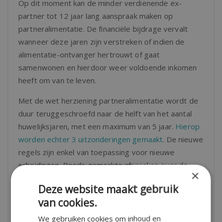
Op dit moment kan de minder verdienende ex-
partner tot 12 jaar lang aanspraak maken op
partneralimentatie. De financiële bijdrage vervalt
wanneer deze jaren zijn verstreken of indien de
alimentatie-ontvanger hertrouwt of gaat
samenwonen en hierdoor weer voldoende inkomen
heeft om van te leven.
Met de wet herziening partneralimentatie wordt de
duur teruggeschroefd naar de helft van het aantal
huwelijksjaren, met een maximum van 5 jaar.
Hierop
worden echter 3 uitzonderingen gemaakt
. De nieuwe
regels zijn enkel van toepassing voor nieuwe
scheidingen. Reeds gemaakte afspraken over de
×
alimentatie blijven hetzelfde.
Deze website maakt gebruik
Bent u zelf van plan om te gaan scheiden? Dan kan
van cookies.
het voor de duur van de partneralimentatie veel
We gebruiken cookies om inhoud en