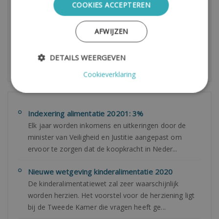
COOKIES ACCEPTEREN
Wet- en Regelgeving
Advies
AFWIJZEN
Wonen
DETAILS WEERGEVEN
Cookieverklaring
Indexering alimentatie 20201: 3%
Elk jaar worden inkomens en uitkeringen door de
minister van Veiligheid en Justitie aangepast om
ervoor te zorgen dat de koopkracht in Neder...
Nieuwe wetgeving kinderalimentatie 2020
De kinderalimentatiewet zal zeer waarschijnlijk
worden herzien. Het voorstel voor de herziening ligt
bij de Tweede Kamer die vragen heeft ge...