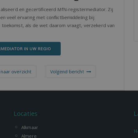
ialiseerd en gecertificeerd MfN-registermediator. Zij
ben veel ervaring met conflictbemiddeling bij
de toekomst, als de wet daarom vraagt, verzekerd van
RMEDIATOR IN UW REGIO
naar overzicht
Volgend bericht
Locaties
L
Alkmaar
H
Almere