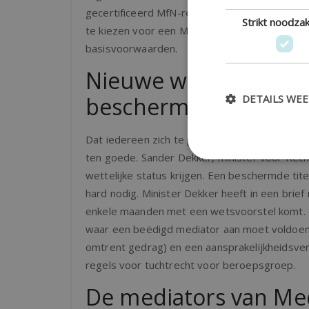
gecertificeerd MfN-registermediator beschikt 
Strikt noodzak
te kiezen voor een MfN-registermediator, ben
basisvoorwaarden.
Nieuwe wet om kwalit
DETAILS WE
beschermen
Dat iedereen zich te pas en te onpas mediato
ten goede. Sander Dekker, minister voor Rec
wettelijke status krijgen. Een beschermde tite
hard nodig. Minister Dekker heeft in een brie
enkele maanden met een wetsvoorstel komt. D
waar een beëdigd mediator aan moet voldoen. 
omtrent gedrag) en een aansprakelijkheidsver
regels voor tuchtrecht voor beroepsgroep.
De mediators van Me