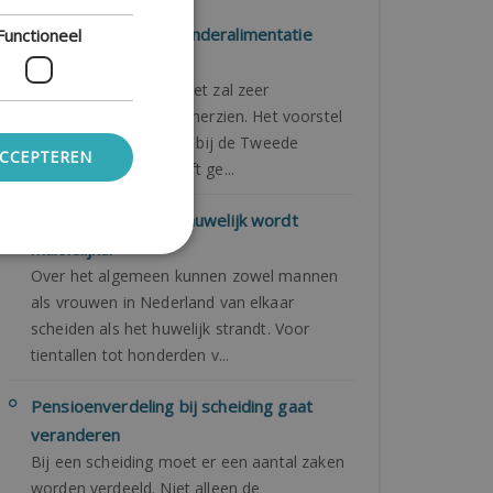
Nieuwe wetgeving kinderalimentatie
Functioneel
2020
De kinderalimentatiewet zal zeer
waarschijnlijk worden herzien. Het voorstel
voor de herziening ligt bij de Tweede
ACCEPTEREN
Kamer die vragen heeft ge...
Ontbinden religieus huwelijk wordt
makkelijker
Over het algemeen kunnen zowel mannen
als vrouwen in Nederland van elkaar
scheiden als het huwelijk strandt. Voor
tientallen tot honderden v...
Pensioenverdeling bij scheiding gaat
veranderen
Bij een scheiding moet er een aantal zaken
worden verdeeld. Niet alleen de