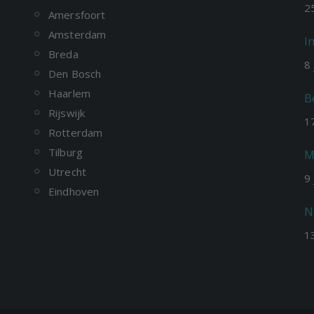
2
Amersfoort
Amsterdam
I
Breda
8
Den Bosch
Haarlem
B
Rijswijk
1
Rotterdam
Tilburg
M
Utrecht
9
Eindhoven
N
1