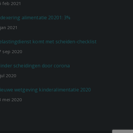
5
feb
2021
ndexering alimentatie 20201: 3%
jan
2021
elastingdienst komt met scheiden-checklist
7
sep
2020
inder scheidingen door corona
jul
2020
ieuwe wetgeving kinderalimentatie 2020
3
mei
2020