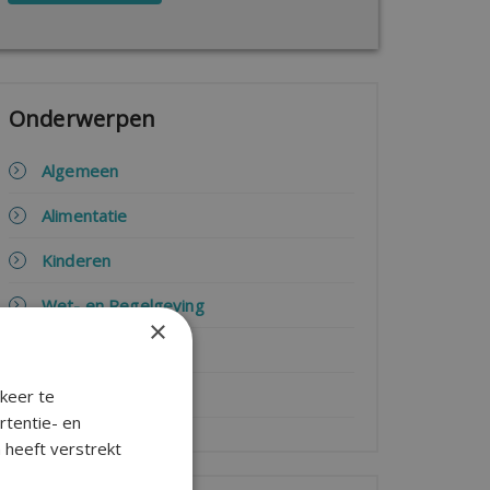
Onderwerpen
Algemeen
Alimentatie
Kinderen
Wet- en Regelgeving
×
Advies
Wonen
keer te
rtentie- en
 heeft verstrekt