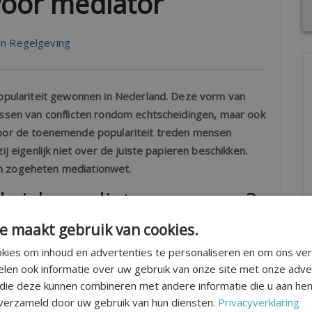
 voor mediator
n Regelgeving
populariteit gewonnen in Nederland. Deze vorm van
ossen van conflicten rondom echtscheidingen, maar ook
 Door de toenemende populariteit treden mensen
ij eigenlijk niet over de juiste papieren beschikken.
en zogeheten mediationwet.
 zich mediator noemen?
e maakt gebruik van cookies.
t wil zeggen dat in principe iedereen zichzelf
kies om inhoud en advertenties te personaliseren en om ons ver
die mediationopleidingen en –trainingen aanbieden
elen ook informatie over uw gebruik van onze site met onze adve
och een zeker kwaliteitslabel in de branche te
 die deze kunnen combineren met andere informatie die u aan hen
d (MfN) een kwaliteitsregister opgezet. Om in het
 verzameld door uw gebruik van hun diensten.
Privacyverklaring
basisopleiding mediation hebben afgerond. Een