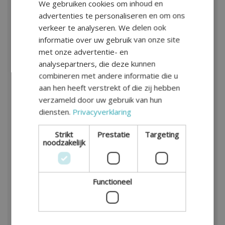
De alimentatieplichtige betaalt invorderingskosten.
We gebruiken cookies om inhoud en
advertenties te personaliseren en om ons
Voor inning door het LBIO heeft u een uitspraak van
verkeer te analyseren. We delen ook
de rechter nodig of een echtscheidingsconvenant
informatie over uw gebruik van onze site
dat door de rechter is bekrachtigd. Een dergelijk
met onze advertentie- en
echtscheidingsconvenant kunt u samen met uw
analysepartners, die deze kunnen
mediator opstellen.
combineren met andere informatie die u
Jaarlijkse indexering alimentatie
aan hen heeft verstrekt of die zij hebben
verzameld door uw gebruik van hun
De hoogte van de kinderalimentatie verandert elk
diensten.
Privacyverklaring
jaar onder invloed van de jaarlijkse indexering. In
Strikt
Prestatie
Targeting
2017 was de indexering 2,1%. Voor 2018 is dat
noodzakelijk
1,5%. Lees via deze link meer over de
jaarlijkse
indexering alimentatie
.
Hulp nodig bij kinderalimentatie?
Functioneel
Wilt u afspraken maken over de hoogte van de
kinderalimentatie met behulp van een deskundige?