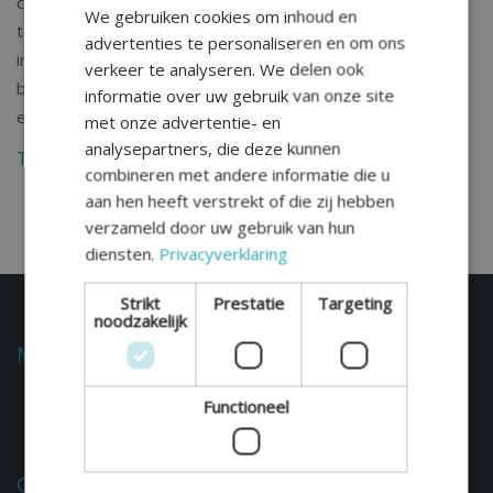
cliënten op weg door vragen te beantwoorden, informatie
We gebruiken cookies om inhoud en
te verstrekken en duidelijkheid te bieden over de stappen
advertenties te personaliseren en om ons
in het mediationproces. Zijn doel is om een veilige en
verkeer te analyseren. We delen ook
betrouwbare eerste indruk te geven aan mensen die op
informatie over uw gebruik van onze site
een kruispunt in hun leven staan.
met onze advertentie- en
analysepartners, die deze kunnen
Terug naar het overzicht
combineren met andere informatie die u
aan hen heeft verstrekt of die zij hebben
verzameld door uw gebruik van hun
diensten.
Privacyverklaring
Strikt
Prestatie
Targeting
noodzakelijk
Mediation scheidingen
Privacyverklaring
Functioneel
Cookieverklaring
Wijzig jouw cookievoorkeuren
Contact Hoofdkantoor: