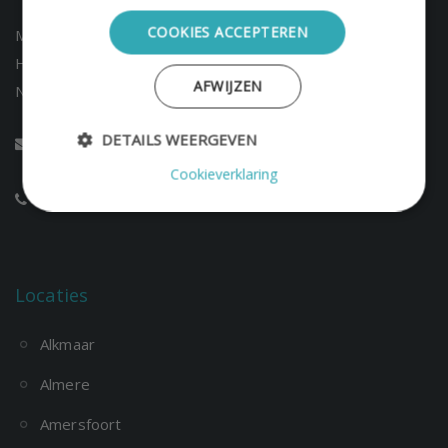
COOKIES ACCEPTEREN
Mediation Scheidingen
Haarlem
AFWIJZEN
Netherlands
DETAILS WEERGEVEN
info@mediation-scheidingen.nl
Cookieverklaring
085 1303593
Locaties
Alkmaar
Almere
Amersfoort