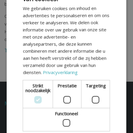
belang van de kinderen vooropstellen.
We gebruiken cookies om inhoud en
advertenties te personaliseren en om ons
Of je nu aan het begin staat van een scheidingstraject of
verkeer te analyseren. We delen ook
vastloopt in de communicatie, met de begeleiding van
informatie over uw gebruik van onze site
Hilde Visser vinden jullie samen de weg naar werkbare
met onze advertentie- en
oplossingen.
analysepartners, die deze kunnen
Terug naar het overzicht
combineren met andere informatie die u
aan hen heeft verstrekt of die zij hebben
verzameld door uw gebruik van hun
diensten.
Privacyverklaring
Strikt
Prestatie
Targeting
noodzakelijk
Mediation scheidingen
Functioneel
Privacyverklaring
Cookieverklaring
Wijzig jouw cookievoorkeuren