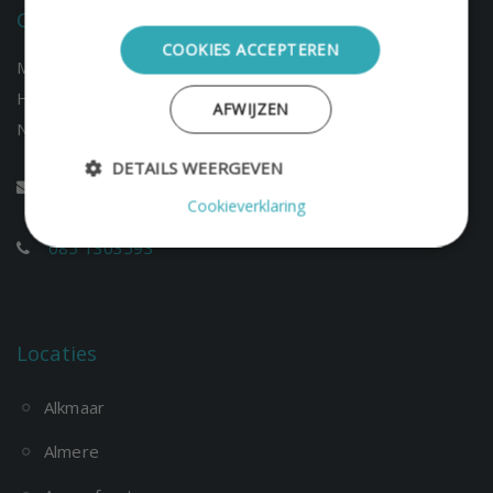
Contact Hoofdkantoor:
COOKIES ACCEPTEREN
Mediation Scheidingen
Haarlem
AFWIJZEN
Netherlands
DETAILS WEERGEVEN
info@mediation-scheidingen.nl
Cookieverklaring
085 1303593
Locaties
Alkmaar
Almere