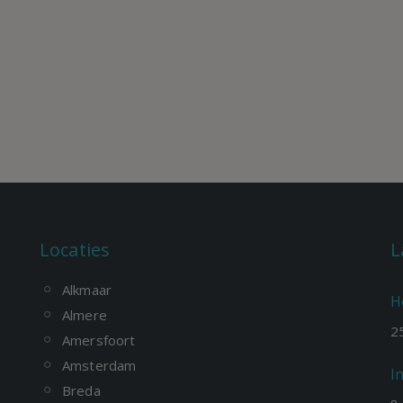
Locaties
L
Alkmaar
H
Almere
2
Amersfoort
Amsterdam
I
Breda