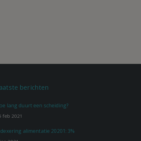
aatste berichten
oe lang duurt een scheiding?
5
feb
2021
ndexering alimentatie 20201: 3%