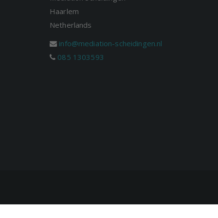
Haarlem
Netherlands
info@mediation-scheidingen.nl
085 1303593