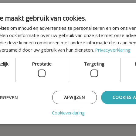
Uw gegevens worden beveiligd opgeslagen en vertrouwelijk be
e maakt gebruik van cookies.
Ik ga akkoord met de
privacyvoorwaarden
kies om inhoud en advertenties te personaliseren en om ons ver
VERZENDEN
elen ook informatie over uw gebruik van onze site met onze adve
 die deze kunnen combineren met andere informatie die u aan hen
 verzameld door uw gebruik van hun diensten.
Privacyverklaring
elijk
Prestatie
Targeting
ERGEVEN
AFWIJZEN
COOKIES 
Cookieverklaring