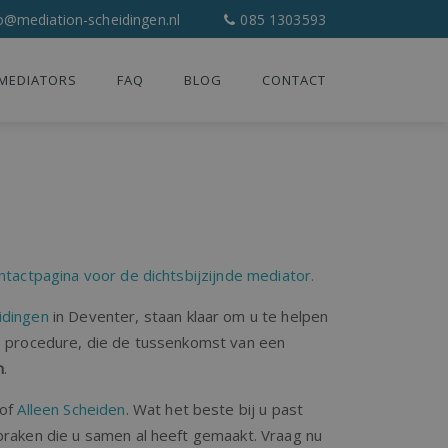
o@mediation-scheidingen.nl
085 1303593
MEDIATORS
FAQ
BLOG
CONTACT
ntactpagina voor de dichtsbijzijnde mediator.
idingen
in Deventer, staan klaar om u te helpen
me procedure, die de tussenkomst van een
n
.
of
Alleen Scheiden
. Wat het beste bij u past
praken die u samen al heeft gemaakt. Vraag nu