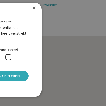
handeld. Lees onze
privacyvoorwaarden
.
×
keer te
rtentie- en
 heeft verstrekt
Functioneel
ACCEPTEREN