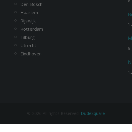
8
Den Bosch
Haarlem
B
Rijswijk
1
Rotterdam
Tilburg
M
Utrecht
9
Eindhoven
N
1
©
2026
All rights Reserved.
DudeSquare