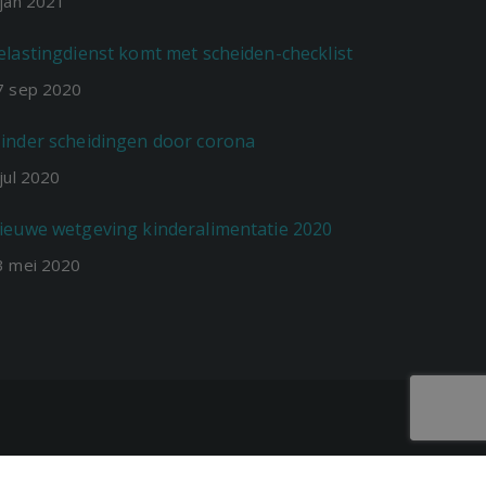
jan
2021
elastingdienst komt met scheiden-checklist
7
sep
2020
inder scheidingen door corona
jul
2020
ieuwe wetgeving kinderalimentatie 2020
3
mei
2020